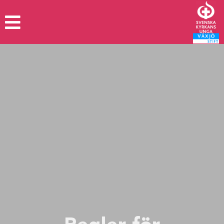
Hem
Om oss
Lokalavdelningar
Arrangemang
Läger- och Friluftsfonden
Grupper
Stadgar, policys och dokument
Kontakt
Distriktsstyrelsen
Länkar
Bli medlem
Vintermötet