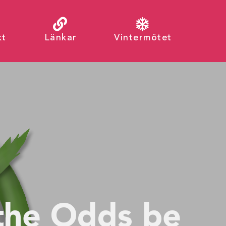
kt
Länkar
Vintermötet
the Odds be