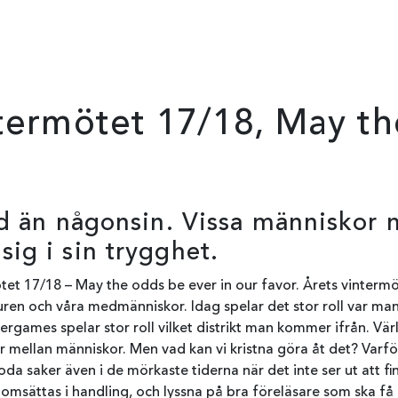
ntermötet 17/18, May t
ad än någonsin. Vissa människor må
ig i sin trygghet.
rmötet 17/18 – May the odds be ever in our favor. Årets vinter
uren och våra medmänniskor. Idag spelar det stor roll var man
gergames spelar stor roll vilket distrikt man kommer ifrån. Vär
tor mellan människor. Men vad kan vi kristna göra åt det? Varfö
da saker även i de mörkaste tiderna när det inte ser ut att 
 omsättas i handling, och lyssna på bra föreläsare som ska få 