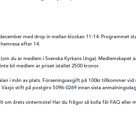
december med drop in mellan klockan 11-14. Programmet star
 hemresa efter 14.
. (om du är medlem i Svenska Kyrkans Unga). Medlemskapet ä
inte bli medlem är priset istället 2500 kronor.
an i mån av plats. Förseningsavgift på 100kr tillkommer vid
i Växjö stift på postgiro 5096-0269 innan sista anmälningsdag 
allt om årets vintermöte! Har du frågor så kolla får FAQ eller 