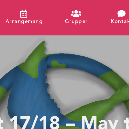
Arrangemang
Grupper
Konta
t 17/18 – May 