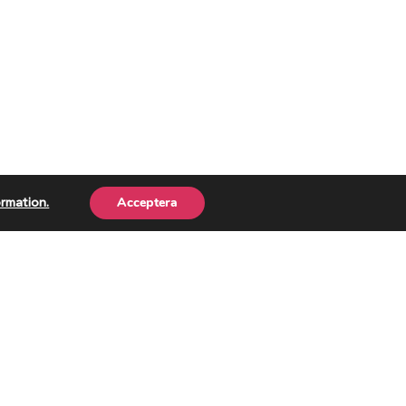
Acceptera
ormation.
m oss
enska Kyrkans Unga är en demokratisk
relse av barn och ungdomar i Svenska kyrkan.