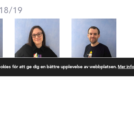
18/19
Clara Olsson
Christer Sjögren
kies för att ge dig en bättre upplevelse av webbplatsen.
Mer inf
Ansvarig utgivare:
O
Gustav Spång
Sv
gustav.spang@svenskakyrkan.se
rö