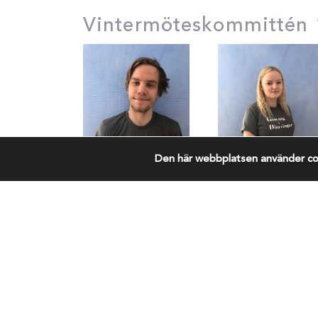
Vintermöteskommittén 
Håkan Runnsjö
Molly Fagergren
Den här webbplatsen använder coo
Kontaktuppgifter:
Svenska Kyrkans Unga i Växjö stift
Östrabo Box 527